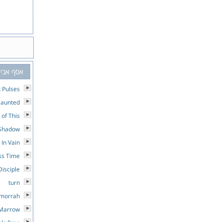
אסף אביד
t Pulses
aunted
 of This
 Shadow
 In Vain
ess Time
Disciple
turn
omorrah
 Marrow