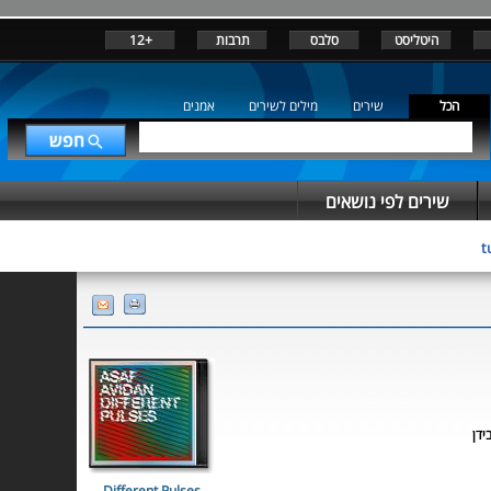
היטליסט
סלבס
תרבות
+12
הכל
שירים
מילים לשירים
אמנים
שירים לפי נושאים
t
ידן
Different Pulses