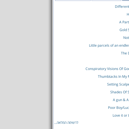
Differen
H
A Part
Gold
Not
Little parcels of an endl
The 
Conspiratory Visions Of G
Thumbtacks In My
Setting Scalp
A gun & A
Poor Boy/Lu
Love it or 
לרשימה המלאה...