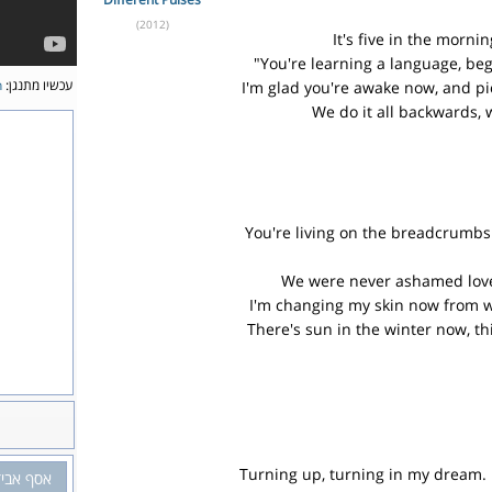
(2012)
It's five in the morn
You're learning a language, beg
עכשיו מתנגן:
n
I'm glad you're awake now, and pi
We do it all backwards,
You're living on the breadcrumbs 
We were never ashamed love
I'm changing my skin now from w
There's sun in the winter now, th
Turning up, turning in my dream. 
אסף אביד