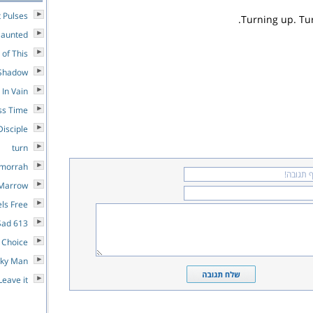
t Pulses
Turning up. Tur
aunted
 of This
 Shadow
 In Vain
ess Time
Disciple
turn
omorrah
 Marrow
els Free
613 Shades Of Sad
 Choice
cky Man
Leave it