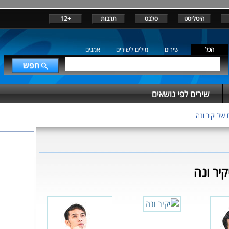
היטליסט
סלבס
תרבות
+12
הכל
שירים
מילים לשירים
אמנים
שירים לפי נושאים
של יקיר ונה
יר ונה