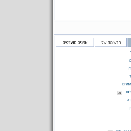
הרשימה שלי
אמנים מועדפים
ם
ה
ד
המרום
לות
נה
ן