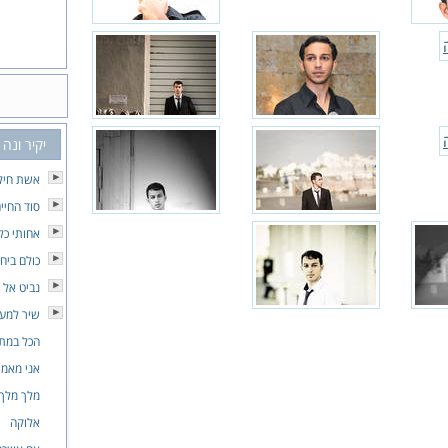
יקיר ונה
אשת חיל
סוד החיי
אחותי כל
כולם ביח
נביט אל 
שיר למע
הכל במת
אני מאמי
מלך מלך
אלוקה