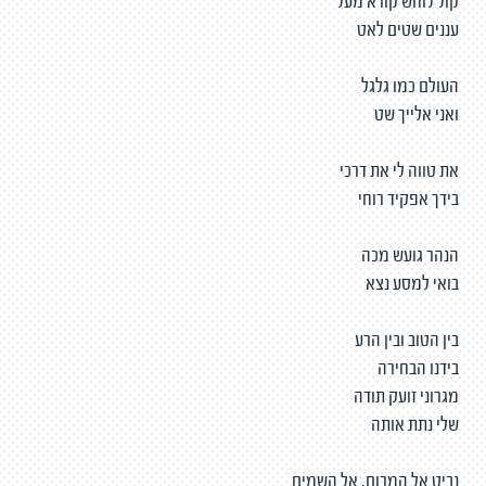
קול לוחש קורא מעל
עננים שטים לאט
העולם כמו גלגל
ואני אלייך שט
את טווה לי את דרכי
בידך אפקיד רוחי
הנהר גועש מכה
בואי למסע נצא
בין הטוב ובין הרע
בידנו הבחירה
מגרוני זועק תודה
שלי נתת אותה
נביט אל המרום, אל השמים