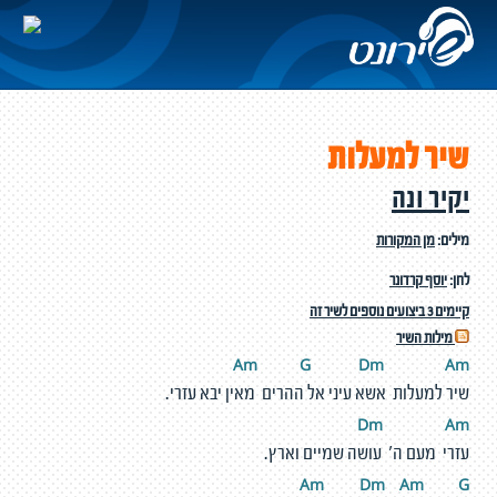
שיר למעלות
יקיר ונה
מילים:
מן המקורות
לחן:
יוסף קרדונר
קיימים 3 ביצועים נוספים לשיר זה
מילות השיר
Am
G
D
m
A
m
שיר למעלות אשא עיני אל ההרים מאין יבא עזרי.
Dm
A
m
עזרי מעם ה' עושה שמיים וארץ.
Am
D
m
A
m
G