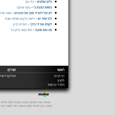
-
כלים שלובים
גידי גוב
-
כשאת נוגעת בי
בועז שרעבי
-
לא יכול להוריד ממך את העיניים
מאיר ארי
-
לכל אחד יש
ליאור נרקיס ושלומי שבת
-
לקחת את ידי בידך
יהודית רביץ
-
מה זאת אהבה
מתי כספי וריקי גל
ראשי
שירים
דף הבית
אינדקס לשירי
תקנון
הסדרי נגישות
שירונט- אתר המוזיקה הגדול בישראל הכולל מילים לשיר
בציבור, ארץ ישראל הישנה והטובה, שירי חתונה, שירי 