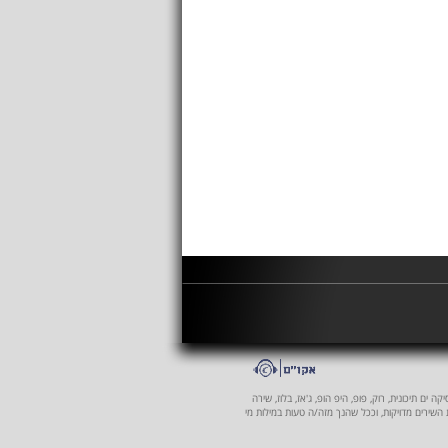
 ים תיכונית, רוק, פופ, היפ הופ, ג'אז, בלוז, שירה
ת השירים מדויקות, וככל שהנך מזה/ה טעות במילות מי