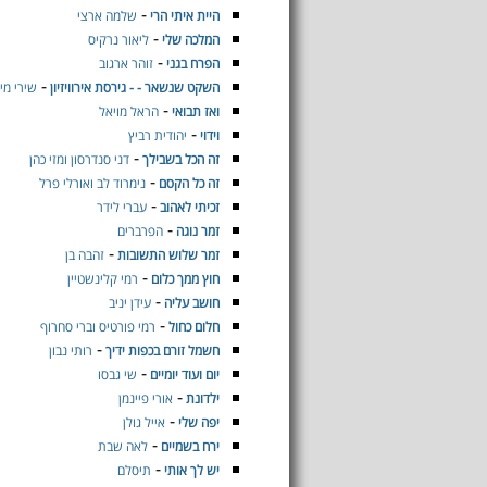
-
היית איתי הרי
שלמה ארצי
-
המלכה שלי
ליאור נרקיס
-
הפרח בגני
זוהר ארגוב
-
השקט שנשאר - - גירסת אירוויזיון
שירי מימ
-
ואז תבואי
הראל מויאל
-
וידוי
יהודית רביץ
-
זה הכל בשבילך
דני סנדרסון ומזי כהן
-
זה כל הקסם
נימרוד לב ואורלי פרל
-
זכיתי לאהוב
עברי לידר
-
זמר נוגה
הפרברים
-
זמר שלוש התשובות
זהבה בן
-
חוץ ממך כלום
רמי קלינשטיין
-
חושב עליה
עידן יניב
-
חלום כחול
רמי פורטיס וברי סחרוף
-
חשמל זורם בכפות ידיך
רותי נבון
-
יום ועוד יומיים
שי גבסו
-
ילדונת
אורי פיינמן
-
יפה שלי
אייל גולן
-
ירח בשמיים
לאה שבת
-
יש לך אותי
תיסלם