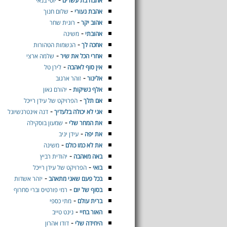
אהבה בת עשרים
יוסי בנאי
-
אהבת נעורי
שלום חנוך
-
אהוב יקר
רונית שחר
-
אהובתי
משינה
-
אחכה לך
הנשמות הטהורות
-
אחרי הכל את שיר
שלמה ארצי
-
אין סוף לאהבה
לירן טל
-
אלינור
זוהר ארגוב
-
אלף נשיקות
יהורם גאון
-
אם תלך
הפרויקט של עידן רייכל
-
אני לא יכולה בלעדיך
דנה אינטרנשיונל
-
את המחר שלי
שמעון בוסקילה
-
את יפה
עידן יניב
-
את לא כמו כולם
משינה
-
באה מאהבה
יהודית רביץ
-
בואי
הפרויקט של עידן רייכל
-
בכל פעם שאני מתאהב
יזהר אשדות
-
בסוף של יום
רמי פורטיס וברי סחרוף
-
ברית עולם
מתי כספי
-
האור בחיי
נינט טייב
-
היחידה שלי
דודו אהרון