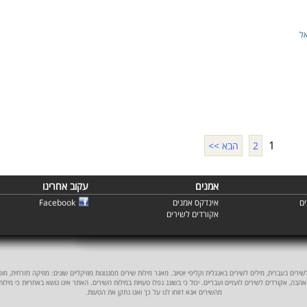
אל
1
2
הבא >>
אמנים
עקוב אחרינו
ם
אינדקס אמנים
Facebook
אקורדים לשירים
ים בעברית, מילים לשירים באנגלית וקליפי יוטיוב. מאגר מילות שירים מסגנונות מוזיקליים שונים: מוזיקה מזרחית, מוסיקה
אהבה, אקורדים לשירים לועזיים ועבריים. יכול כי בשוגג נפלו טעויות במילות השירים. האתר אינו נושא באחריות כי מילו
מהשירים אנא דווחו לנו על כך ואנו נתקן את הטעות.