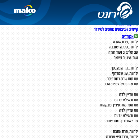
ילדונת
אורי פיינמן
מילים:
תלמה אליגון רוז
לחן:
קובי אושרת
קיימים 6 ביצועים נוספים לשיר זה
אקורדים
ילדונת, פרח אהבה
ילדונת, קטנה ושובבה
עם תלתלים ועוד גומה
ושתי עיניים נשמה...
ילדונת, גור שמצטנף
ילדונת, ענן שמרחף
את תות שדה בחורף קר
את מעופן של ציפורי הבר.
את עדיין ילדה
את ודאי לא יודעת
את אשר שתי עינייך מבקשות.
את עדיין ילדה
את ודאי לא יודעת
שידי את ידייך מחפשות.
ילדונת, פרח אהבה
ילדונת, וכבר היא עצובה