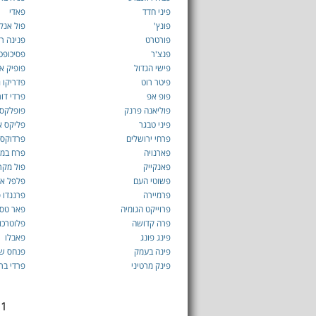
פיני חדד
פאדי
פונץ'
פול אנק
פורטרט
פנינה רו
פנצ'ר
פסיכופט
פישי הגדול
פופיק אר
פיטר רוט
פדריקו 
פופ אפ
פרדי דו
פוליאנה פרנק
פופלקס
פיני טבגר
פליקס א
פרחי ירושלים
פרדוקס
פארנויה
פרח במ
פאנקייק
פול מקר
פשוטי העם
פלפל אל
פרמיירה
פרננדו 
פרוייקט הגומיה
פאר טסי
פרה קדושה
פלוטרכו
פינג פונג
פאבלו
פינה בעמק
פנחס ש
פינק מרטיני
פרדי בר
1