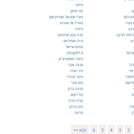
פילוני
ה
פול סימון
זנבלום
פוצ'י אמנואל שטיינבאום
 צעיר
פאריד אל אטרש
נון
פיזדה
גרסיה לורקה
פניה וגמן שלונסקי
רא
פיירו אומיליאני
פנחס אריאל
ביטל
פ.לסקובסקי
פיוטר מאמאייצ'וק
דבר
פנינה אבני
טני
פיני שדה
מסרי
פיטר קלנדר
סיישס
פיט סיגר
פנינה בריק
ס
פול דסאו
פבלו דורנד
דה
פיט פירמן
ק
פרינס
2
3
4
5
6
הבא >>