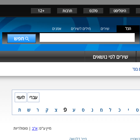
היטליסט
סלבס
תרבות
+12
הכל
שירים
מילים לשירים
אמנים
שירים לפי נושאים
 בפ'
עברי
לועזי
פ
ט
י
כ
ל
מ
נ
ס
ע
צ
ק
ר
ש
ת
מיין ע"פ:
א"ב
| פופולריות
גשטיין
פייר דלנואה