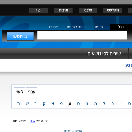
היטליסט
סלבס
תרבות
+12
הכל
שירים
מילים לשירים
אמנים
שירים לפי נושאים
 בע'
עברי
לועזי
ע
ט
י
כ
ל
מ
נ
ס
פ
צ
ק
ר
ש
ת
מיין ע"פ:
א"ב
| פופולריות
עמית פרידמן