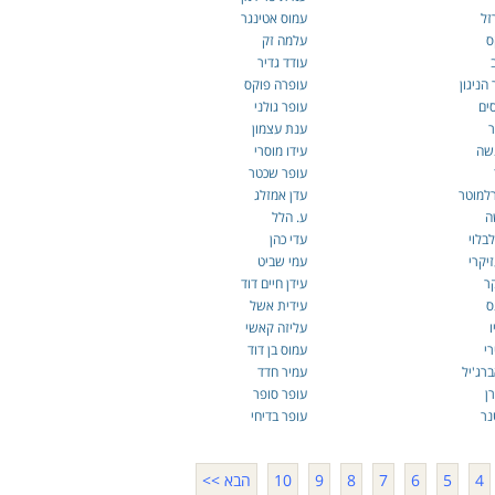
זל
עמוס אטינגר
ס
עלמה זק
עודד גדיר
 הניגון
עופרה פוקס
ים
עופר גולני
ר
ענת עצמון
שה
עידו מוסרי
עופר שכטר
למוטר
עדן אמזלג
ה
ע. הלל
בלוי
עדי כהן
יקרי
עמי שביט
ר
עידן חיים דוד
ס
עידית אשל
עליזה קאשי
רי
עמוס בן דוד
רג'יל
עמיר חדד
ן
עופר סופר
נר
עופר בדיחי
4
5
6
7
8
9
10
הבא >>