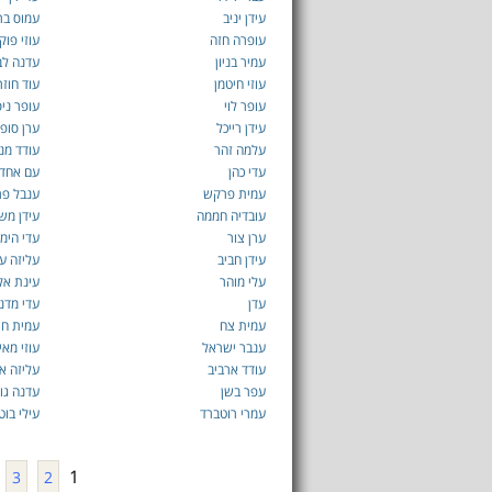
עידן יניב
עמוס בר
עופרה חזה
עוזי פוק
עמיר בניון
עדנה לב
עוזי חיטמן
עוד חוזר
עופר לוי
עופר ניס
עידן רייכל
ערן סופ
עלמה זהר
עודד מנ
עדי כהן
עם אחד
עמית פרקש
ענבל פר
עובדיה חממה
עידן מש
ערן צור
עדי הימל
עידן חביב
עליזה עז
עלי מוהר
עינת אק
עדן
עדי מדנ
עמית צח
עמית חיו
ענבר ישראל
עוזי מאי
עודד ארביב
עליזה אב
עפר בשן
עדנה גור
עמרי רוטברד
עילי בוט
1
3
2