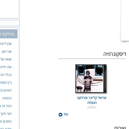
פרוייקט ה
אנג'לינה
אני כאן
דיסקוגרפיה
אמא של 
את ילדה 
בגלל הכש
בין המוח
האיש במ
אריאל קליינר ופרויקט
הגומיה
הגומיה
הנה זה 
(2002)
חצי חיוך
עוד
חתכים מנ
שירים