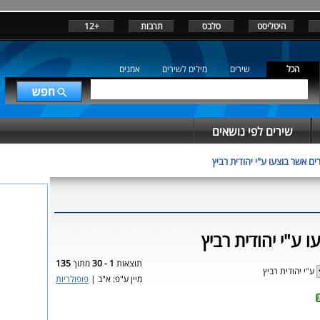
היטליסט
סלבס
תרבות
+12
הכל
שירים
מילים לשירים
אמנים
שירים לפי נושאים
ים אשר בוצעו ע"י יהודית רביץ
 ע"י יהודית רביץ
תוצאות
1 - 30
מתוך
135
ע"י יהודית רביץ
מיין ע"פ: א"ב |
פופולריות