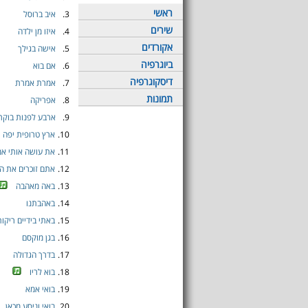
ראשי
3.
איב ברוסל
שירים
4.
איזו מן ילדה
אקורדים
5.
אישה בגילך
ביוגרפיה
6.
אם בוא
דיסקוגרפיה
7.
אמרת אמרת
תמונות
8.
אפריקה
9.
ארבע לפנות בוקר
10.
ארץ טרופית יפה
11.
את עושה אותי א
12.
אתם זוכרים את ה
13.
באה מאהבה
14.
באהבתנו
15.
באתי בידיים ריקו
16.
בגן מוקסם
17.
בדרך הגדולה
18.
בוא לריו
19.
בואי אמא
20.
בואי וניסע מכאן