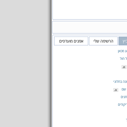
יץ
הרשימה שלי
אמנים מועדפים
ע מכאן
 חול
נה בחלוני
 שם
גים
קודים