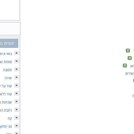
יהודית רב
בואי וניס
סופות של
מא
תמונה
שירים
שירה
שיר על יו
שיר ללא
ת
שבתות וח
רחבת הרי
קח
פני מלאך