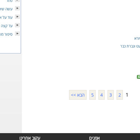
פחד
עשה שיהי
עוד על א
עד קצה 
סיפור מו
ורא
ט וגברת כבר
1
2
3
4
5
הבא >>
אמנים
עקוב אחרינו