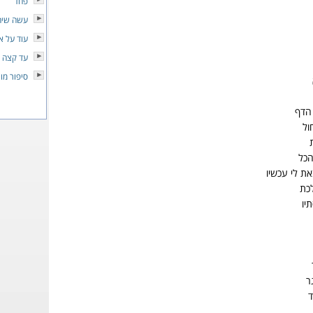
פחד
עשה שיהי
עוד על א
עד קצה 
סיפור מו
 הדף
ול
הכל
ת לי עכשיו
לכת
יו
ר
ד