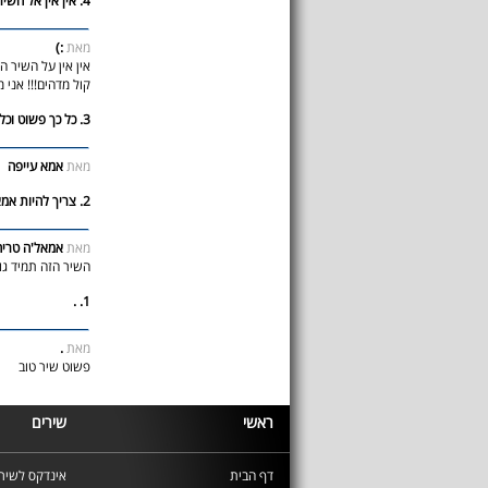
4. אין אין אל השיר הזה!!!
מאת
:)
אין אין על השיר הז
קול מדהים!!! אני 
3. כל כך פשוט וכל כך עמוק
מאת
אמא עייפה
2. צריך להיות אמא כדי להבין..
מאת
אמאל'ה טריה
השיר הזה תמיד גו
1. .
מאת
.
פשוט שיר טוב
ראשי
שירים
דף הבית
אינדקס לשירי