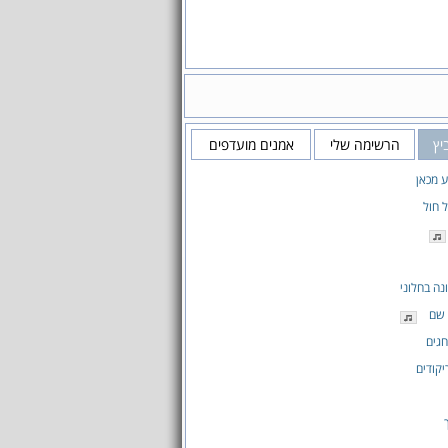
יץ
הרשימה שלי
אמנים מועדפים
ע מכאן
 חול
נה בחלוני
 שם
גים
קודים