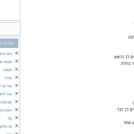
פה
יהודית רב
בואי וניס
ים לך בראש
סופות של
ר גדולה
תמונה
שירה
שיר על יו
שיר ללא
שבתות וח
ים לך לבד
רחבת הרי
קח
ע אחד
פני מלאך