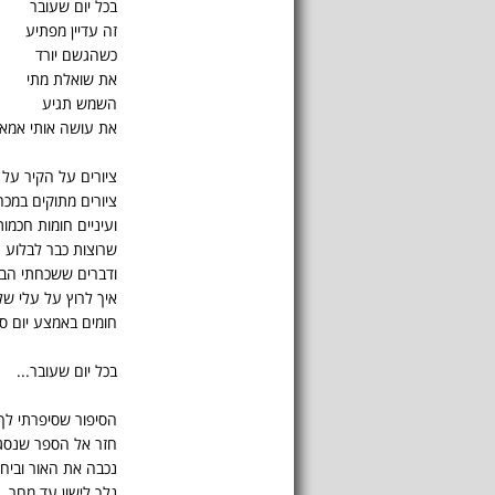
בכל יום שעובר
זה עדיין מפתיע
כשהגשם יורד
את שואלת מתי
השמש תגיע
את עושה אותי אמא
ציורים על הקיר על
ציורים מתוקים במכח
ועיניים חומות חכמות
שרוצות כבר לבלוע 
ודברים ששכחתי הבא
איך לרוץ על עלי ש
חומים באמצע יום סת
בכל יום שעובר...
הסיפור שסיפרתי לך
חזר אל הספר שנסג
נכבה את האור וביח
נלך לישון עד מחר