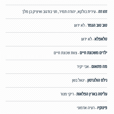
זהו זה
עירית בולקא, יהודה תמיר, חני בודגוב ואיציק בן מלך
-
טוב טוב הגמד
לא ידוע
-
טלאפלא
לא ידוע
-
ילדים משכונת חיים
צוות שכונת חיים
-
מה פתאום
אבי יקיר
-
נילס הולגרסון
יגאל בשן
-
עליסה בארץ הפלאות
ריקי מנור
-
פינוקיו
רעיה אדמוני
-