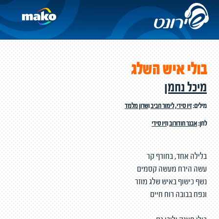
בולי איש השלג
מיכל נחמן
מילים:
זיו סידי
,
לימור חביב
ו
שרון מלמד
לחן:
אבנר חודורוב
ו
זיו סידי
בלילה אחד, בחורף קר
עשה הירח מעשה קסמים
נשף כישוף באיש שלג מוזר
ונפח בבובה רוח חיים