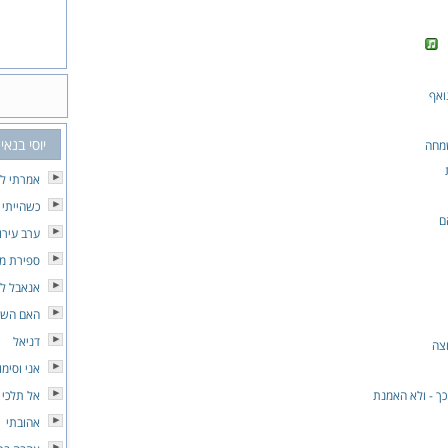
ואף
יוסי בנאי
מחה
אמרתי לך
כשהייתי 
ם
ערב עירונ
ספירת מל
אנאבל לי
האם השל
דניאל
וצה
אני וסימו
כך - ולא האמנת
אל תלכי 
אהובתי