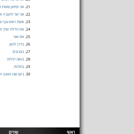
21.
אני וסימון ומואיז 
22.
אני שר להעביר א
23.
אשת ראש ענף צנ
24.
את הלילה שלך מר
25.
את ואני
26.
בדרך לכאן
27.
בונבונים
28.
בושה לגלות
29.
בחולות
30.
ביום שבו הטנגו יח
ראשי
שירים