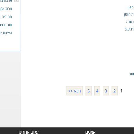
אהבה בת
הקטן
מרוב אה
ת הזמן
תהילים - 
זורה
חור כרפס
גיעים
הציפורים
זור
1
2
3
4
5
הבא >>
אמנים
עקוב אחרינו