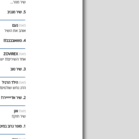
שיר מוזר...
5. שיר מגניב
מאת
נעם
אוהב את השיר
4. טווואובבבב!!!
מאת
ZOVIREX
אחד השירים!!! ישר 
3. שיר טוב
מאת
הילד הרגיל
הדג נחש שולטים!!!!!!!!!!!
2. שיר אדיייייירר!
מאת
און
שיר חזק!!
1. סופר גרוב במיטבו