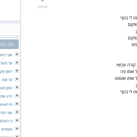
(2010)
 לי בגוף
יקום
יקום
הדג נחש
מת
ואני בתו
אל תשליכ
 קורה עכשיו
ל אותו פה
לשון שק
 אותו אוטוטו
עד אנה
המון חוגג
 לי בגוף
יביע אומ
מי האיש
ואני תפי
כי לעולם
משמיים