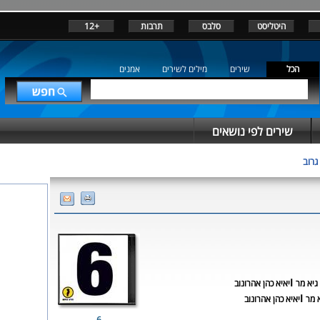
היטליסט
סלבס
תרבות
+12
הכל
שירים
מילים לשירים
אמנים
שירים לפי נושאים
גרוב
ו
גיא מר
יאיא כהן אהרונוב
ו
 מר
יאיא כהן אהרונוב
6