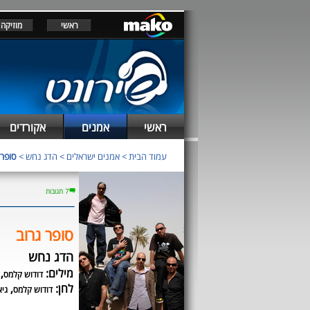
ראשי
מוזיקה
ראשי
אמנים
אקורדים
עמוד הבית
>
אמנים ישראלים
>
הדג נחש
>
סופר 
7 תגובות
סופר גרוב
הדג נחש
מילים:
,
דודוש קלמס
לחן:
,
דודוש קלמס
גיא