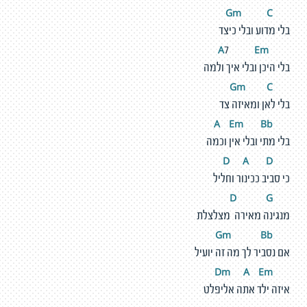
m
C
G
בלי מדוע ובלי כיצד
E
m
A
7
בלי היכן ובלי איך ולמה
m
C
G
בלי לאן ומאיזה צד
E
m
Bb
A
בלי מתי ובלי אין וכמה
A
D
D
כי סביב ככינור וחליל
G
D
מנגינה מאירה מצלצלת
m
Bb
G
אם נסביר לך מה זה יועיל
m
A
E
m
D
איזה ילד אתה אליפלט