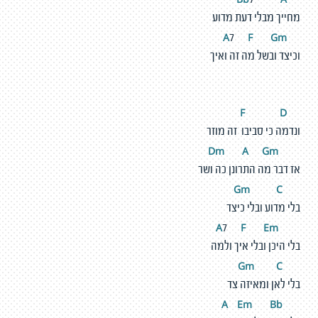
7
מחייך מבלי דעת מדוע
F
G
m
A
7
וכיצד ובשל מה זה ואיך
D
F
ונדמה כי סביבו זה מוזר
m
A
G
m
D
אז דבר מה התרונן כה ושר
m
C
G
בלי מדוע ובלי כיצד
F
E
m
A
7
בלי היכן ובלי איך ולמה
m
C
G
בלי לאן ומאיזה צד
E
m
Bb
A