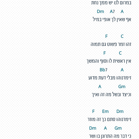
במרום לנו יש ממך נחת
m
A
A
D
7
אף שאין לך אופי במיל
C
F
זהו זמר פשוט גם תמוה
C
F
אין ראשית לו וסוף והמשך
A
Bb
7
זימרנוהו מבלי דעת מדוע
G
m
A
וכיצד ובשל מה זה ואיך
E
m
D
m
F
זימרנוהו סתם כך זה מוזר
m
A
G
m
D
כי דבר מה התרונן בו ושר