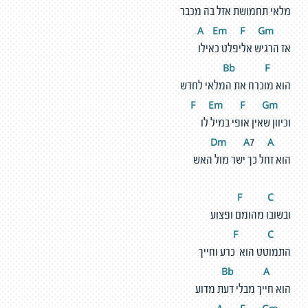
מלאי תחמושת אזל בה מכבר
E
m
F
G
m
A
אז הרגיש אליפלט כאילו
F
Bb
הוא מוכרח את המלאי לחדש
E
m
F
G
m
F
וכיוון שאין אופי במיל לו
m
A
A
D
7
הוא זחל כך ישר מול האש
C
F
ובשובו מהומם ופצוע
C
F
התמוטט הוא כרע וחייך
A
Bb
הוא חייך מבלי דעת מדוע