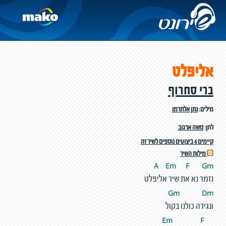
אליפלט
ברי סחרוף
מילים:
נתן אלתרמן
לחן:
סשה ארגוב
קיימים 6 ביצועים נוספים לשיר זה
מילות השיר
A
E
m
F
G
m
נזמר נא את שיר אליפלט
Gm
D
m
ונגידה כולנו בקול
m
F
E