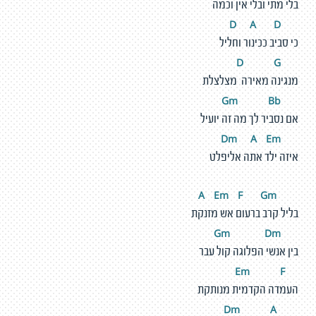
בלי מתי ובלי אין וכמה
A
D
D
כי סביב ככינור וחליל
G
D
מנגינה מאירה מצלצלת
m
Bb
G
אם נסביר לך מה זה יועיל
m
A
E
m
D
איזה ילד אתה אליפלט
E
m
F
G
m
A
בליל קרב ברעום אש מזנקת
m
D
m
G
בין אנשי הפלוגה קול עבר
m
F
E
העמדה הקדמית מנותקת
m
A
D