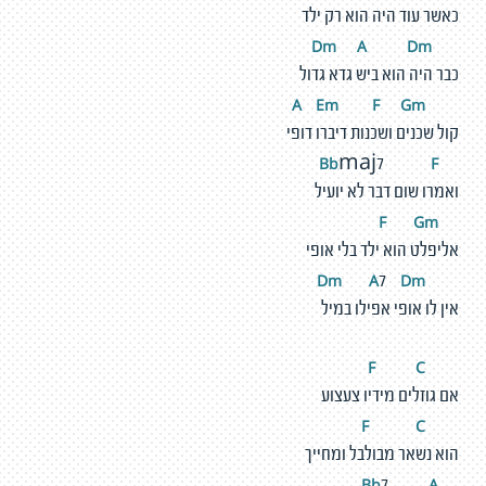
כאשר עוד היה הוא רק ילד
m
A
D
m
D
כבר היה הוא ביש גדא גדול
E
m
F
G
m
A
קול שכנים ושכנות דיברו דופי
F
Bb
maj7
ואמרו שום דבר לא יועיל
G
m
F
אליפלט הוא ילד בלי אופי
m
A
D
m
D
7
אין לו אופי אפילו במיל
C
F
אם גוזלים מידיו צעצוע
C
F
הוא נשאר מבולבל ומחייך
A
Bb