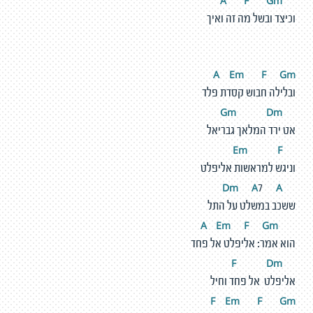
F
G
m
A
וכיצד ובשל מה זה ואיך
A
E
m
F
G
m
ובלילה חבוש קסדת פלד
m
D
m
G
אט ירד המלאך גבריאל
m
F
E
וניגש למראשות אליפלט
m
A
A
D
7
ששכב במשלט על התל
E
m
F
G
m
A
הוא אמר: אליפלט אל פחד
D
m
F
אליפלט אל פחד וחיל
F
E
m
F
G
m