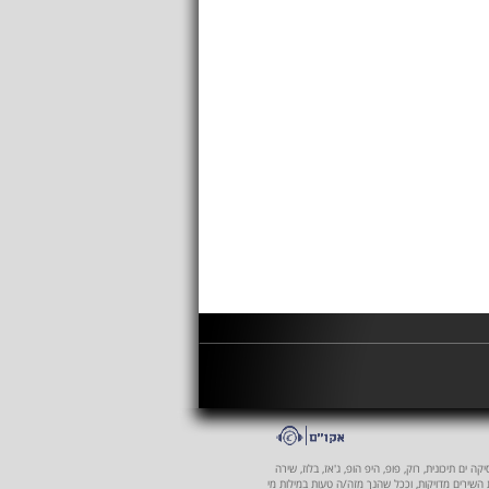
 ים תיכונית, רוק, פופ, היפ הופ, ג'אז, בלוז, שירה
ת השירים מדויקות, וככל שהנך מזה/ה טעות במילות מי