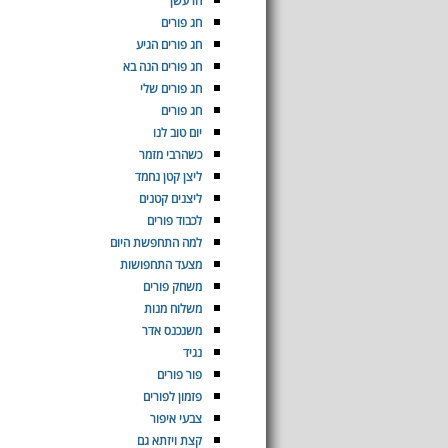
הרעשן
חג פורים
חג פורים הגיע
חג פורים הנה בא
חג פורים שלי
חג פורים
יום טוב לנו
כשהרבי מזמר
ליצן קטן נחמד
ליצנים קטנים
לכבוד פורים
למה התחפשת היום
מצעד התחפושות
משחק פורים
משלוח מנות
משנכנס אדר
נגיד
פור פורים
פזמון לפורים
צבעי איפור
קצת ויזתא גם