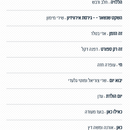
הללויה
חלב ודבש
-
השקט שנשאר - - גירסת אירוויזיון
שירי מימון
-
זה הזמן
אדי בטלר
-
זה רק ספורט
דפנה דקל
-
חי
עופרה חזה
-
יבוא יום
שרי צוריאל ומוטי גלעדי
-
יום הולדת
עדן
-
כאילו כאן
בועז מעודה
-
כאן
אורנה ומשה דץ
-