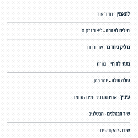
להאמין
דוד ד'אור
-
מילים לאהבה
ליאור נרקיס
-
נדליק ביחד נר
שרית חדד
-
נתתי לה חיי
כוורת
-
עולה עולה
יזהר כהן
-
עינייך
אחינועם ניני ומירה עוואד
-
שיר הבטלנים
הבטלנים
-
שירו
להקת שירו
-