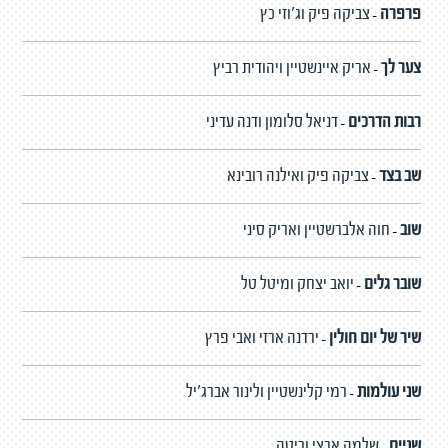
פרפרה
צביקה פיק וג'וזי כץ
-
צער לך
אריק איינשטיין ויהודית רביץ
-
רבות הדרכים
דניאל סלומון ודנה עדיני
-
שב בצד
צביקה פיק ואילנה רובינא
-
שוב
חוה אלברשטיין ואריק סיני
-
שובר גלים
יואב יצחק ומיטל טל
-
שיר של יום חולין
ירדנה ארזי ואבי פרץ
-
שני עולמות
רמי קלינשטיין ולינור אברג'יל
-