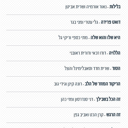
בלילות
נאור אורמיה ושרית אביטן
-
דואט פרידה
גלי עטרי ומני בגר
-
היא שלו והוא שלה
מתי כספי וריקי גל
-
הללויה
דודו זכאי ודורית ראובני
-
הסוד
שרית חדד וסאבלימינל והצל
-
הריקוד המוזר של הלב
רונה קינן וגידי גוב
-
זה הכל בשבילך
דני סנדרסון ומזי כהן
-
זה הרגש
קרן הכט ואביב גפן
-