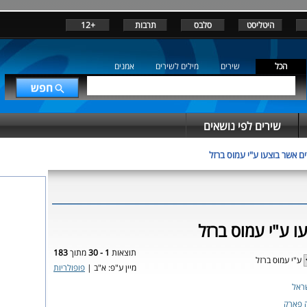
היטליסט
סלבס
תרבות
+12
הכל
שירים
מילים לשירים
אמנים
שירים לפי נושאים
ם אשר בוצעו ע"י עמוס ברזל
ו ע"י עמוס ברזל
תוצאות
1 - 30
מתוך
183
ע"י עמוס ברזל
מיין ע"פ: א"ב |
פופולריות
ראל
ה פארק