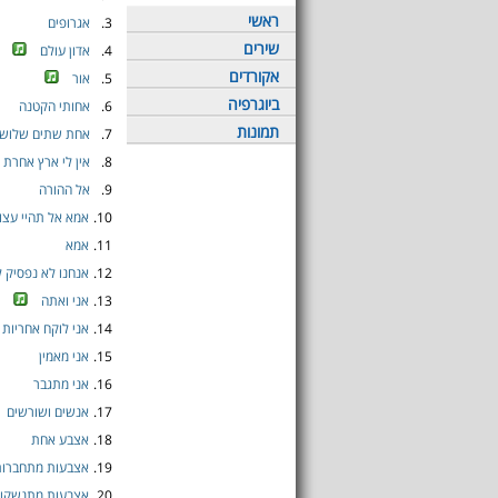
ראשי
3.
אגרופים
שירים
4.
אדון עולם
אקורדים
5.
אור
ביוגרפיה
6.
אחותי הקטנה
תמונות
7.
אחת שתים שלוש י
8.
אין לי ארץ אחרת
9.
אל ההורה
10.
אמא אל תהיי עצו
11.
אמא
12.
אנחנו לא נפסיק 
13.
אני ואתה
14.
אני לוקח אחריות
15.
אני מאמין
16.
אני מתגבר
17.
אנשים ושורשים
18.
אצבע אחת
19.
אצבעות מתחברות
20.
אצבעות מתנשקו