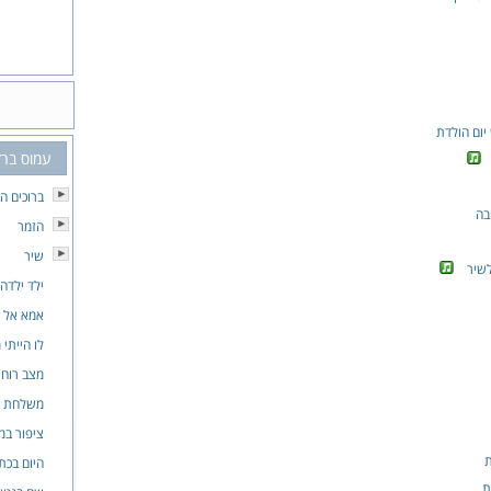
ום הולדת
עמוס ברז
ברוכים ה
בה
הזמר
שיר
לשיר
ילד ילדה
אמא אל ת
לו הייתי 
מצב רוח
משלחת הנ
ציפור במ
היום בכת
ת