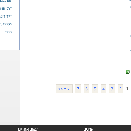
שם בגטו
דרכו האח
דקה דומי
מכל העמ
הנדר
1
2
3
4
5
6
7
הבא >>
אמנים
עקוב אחרינו