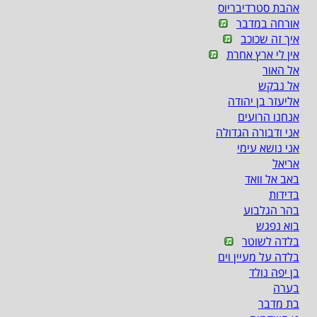
אהבת סטרדיבריוס
אורחה במדבר
איך זה שכוכב
אין לי ארץ אחרת
אל האור
אל נבקש
אליעזר בן יהודה
אנחנו הרועים
אני ודבורה הגדולה
אני נושא עימי
אריאל
באב אל וואד
בדידות
בהר הגלבוע
בוא נפגש
בלדה לשוטר
בלדה על מעיין וים
בן יפה נולד
בערה
בת מדבר