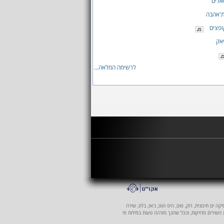
אלים
ת'אהבה
ופצים
יאק
לרשימה המלאה...
 ים תיכונית, רוק, פופ, היפ הופ, ג'אז, בלוז, שירה
ת השירים מדויקות, וככל שהנך מזה/ה טעות במילות מי