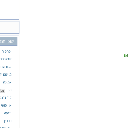
שוטי הנב
יפהפיה
לובש חם
אגם הבר
מי שם ידו
אמונה
מי
קול גלגל
אין סופי
ידיעה
בבניין