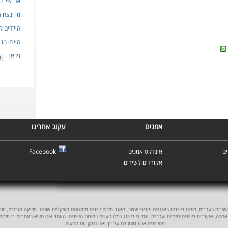
אח של ס
מי ינצח 
הילדים ק
הייתי מנ
פנאן
אמנים
עקוב אחרינו
ם
אינדקס אמנים
Facebook
אקורדים לשירים
ים בעברית, מילים לשירים באנגלית וקליפי יוטיוב. מאגר מילות שירים מסגנונות מוזיקליים שונים: מוזיקה מזרחית, מוסיקה
אהבה, אקורדים לשירים לועזיים ועבריים. יכול כי בשוגג נפלו טעויות במילות השירים. האתר אינו נושא באחריות כי מילו
מהשירים אנא דווחו לנו על כך ואנו נתקן את הטעות.