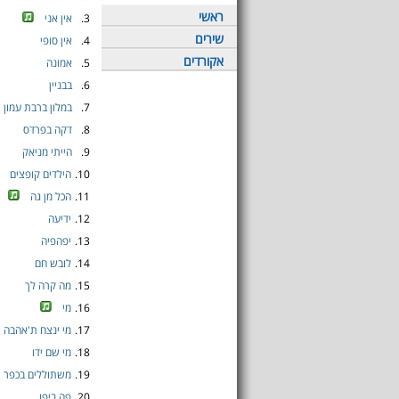
ראשי
3.
אין אני
שירים
4.
אין סופי
אקורדים
5.
אמונה
6.
בבניין
7.
במלון ברבת עמון
8.
דקה בפרדס
9.
הייתי מניאק
10.
הילדים קופצים
11.
הכל מן גה
12.
ידיעה
13.
יפהפיה
14.
לובש חם
15.
מה קרה לך
16.
מי
17.
מי ינצח ת'אהבה
18.
מי שם ידו
19.
משתוללים בכפר
20.
פה ביפו