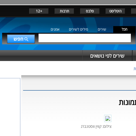
היטליסט
סלבס
תרבות
+12
הכל
שירים
מילים לשירים
אמנים
שירים לפי נושאים
ת
מונות
צילום: קווין ווסטנברג