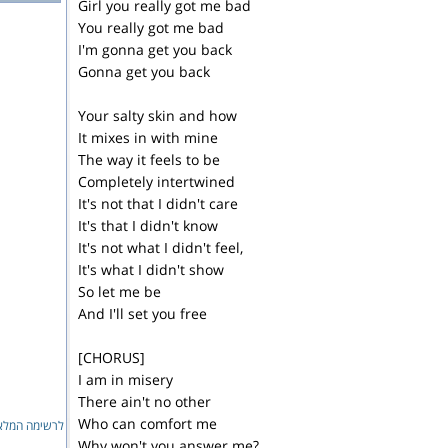
Girl you really got me bad
You really got me bad
I'm gonna get you back
Gonna get you back
Your salty skin and how
It mixes in with mine
The way it feels to be
Completely intertwined
It's not that I didn't care
It's that I didn't know
It's not what I didn't feel,
It's what I didn't show
So let me be
And I'll set you free
[CHORUS]
I am in misery
There ain't no other
Who can comfort me
לרשימה המלאה
Why won't you answer me?