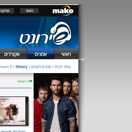
ראשי
מוזיקה
ראשי
אמנים
אקורדים
עמוד הבית
>
אמנים לועזים
>
Misery
>
roon 5
14 תגובות
Hands All Over