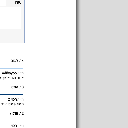
שם
14. לאדם
מאת
adihayoo
אדם חולה אלייך י
13. הורס
מאת
חסוי 2
השיר פשוט הורס אי
12. אדם ♥
מאת
חסוי