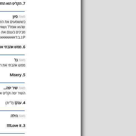
7. הקליפ הוא החלק ההומוריסטי שבשיר P:
מאת
סיון
כששומעים את השיר
שהוא אומלל ושאין 
P:נ.ב:דאאאאאאאאאאאאמ אדם לוין כזה חתייייך DD:^^
6. ממש אהבתי את השיר הזה!
מאת
גל
ממש אהבתי את השי
5. Misery
מאת
שיר יפה...
השיר יפה וקליט א
4. ענק!
(ל"ת)
מאת
הילה
3. Love it!!!!