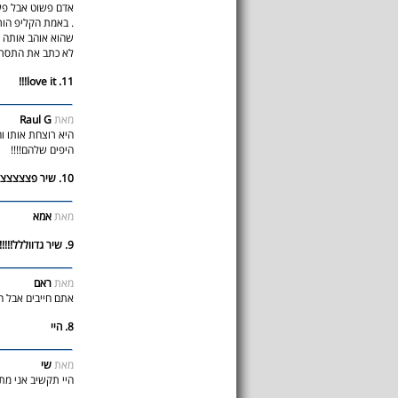
אדם פשוט אבל פשוט
. באמת הקליפ הור
שהוא אוהב אותה ו
לא כתב את התסריט
11. love it!!!
מאת
Raul G
היא רוצחת אותו וה
היפים שלהם!!!!
10. שיר פצצצצצצה
מאת
אמא
9. שיר גדווללל!!!!!
מאת
ראם
אתם חייבים אבל חי
8. היי
מאת
שי
היי תקשיב אני מתה