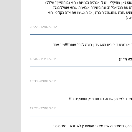
 גאון מוזיקלי . יש לו אנרגיה בכמויות (והוא גם חתיייךך עללל)
ס את הכל,אבל הכוונה בשיר היא באמת שהוא אומלל בגלל
היא עזבה אותו.אבל ח'ברה , אל תאשימו את אדם בקליפ , הוא
 :)
12/02/2012 - 20:22
וא נמצא בייסורים והוא עדיין רוצה לקבל אותה!!!!שיר אחד
(ל"ת)
11/10/2011 - 16:46
09/09/2011 - 13:33
יבים לשמוע את זה בגרסת מייק טומפקינס!!!!!
27/03/2011 - 17:27
 על השיר הזה אבל יש לך טעויות :( לא נורא... שיר סוס!!!