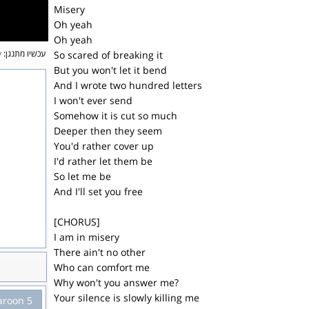
Misery
Oh yeah
Oh yeah
עכשיו מתנגן:
y
So scared of breaking it
But you won't let it bend
And I wrote two hundred letters
I won't ever send
Somehow it is cut so much
Deeper then they seem
You'd rather cover up
I'd rather let them be
So let me be
And I'll set you free
[CHORUS]
I am in misery
There ain't no other
Who can comfort me
Why won't you answer me?
Your silence is slowly killing me
roon 5