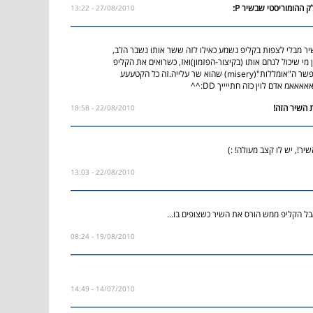
27/08/2010 - 13:22
 מבלי לצפות בקליפ נשמע כאילו לזה ששר אותו נשבר הלב,
מי שיכול לנחם אותו (בקיצור-הפזמון)ואז, כשרואים את הקליפ
מבינים בעצם את פשר ה"אומללות"(misery) שהוא שר עלייה.זה כל הקטעעע
22/08/2010 - 18:58
ר!, יש לו קצב מעולה! :)
22/08/2010 - 13:03
בל הקליפ ממש הורס את השיר כשצופים בו...
19/08/2010 - 08:24
14/07/2010 - 14:49