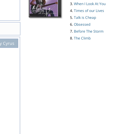
3.
When I Look At You
4.
Times of our Lives
5.
Talk is Cheap
6.
Obsessed
7.
Before The Storm
8.
The Climb
y Cyrus