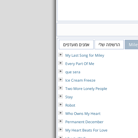
Mile
הרשימה שלי
אמנים מועדפים
My Last Song for Miley
Every Part Of Me
que sera
Ice Cream Freeze
Two More Lonely People
Stay
Robot
Who Owns My Heart
Permanent December
My Heart Beats For Love