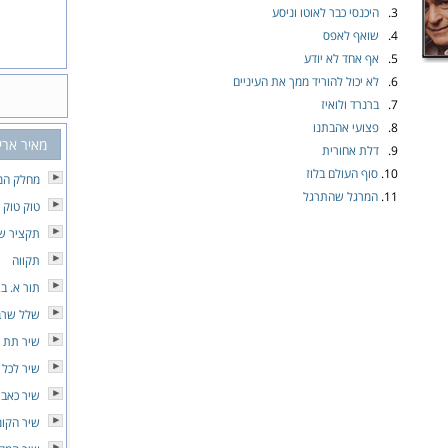
3.
היכנסי כבר לאוטו וניסע
4.
שואף לאפס
5.
אף אחד לא יודע
6.
לא יכול להוריד ממך את העיניים
7.
ברנרד ולואיז
8.
פצועי אהבתנו
מאיר ארי
9.
דלת אחורית
10.
סוף העולם בלוז
מחלק המ
11.
המרגל שהתרגל
טוק טוק 
תקציר שי
תקווה
תור א. ב. 
שלל שרב
שיר תת מ
שיר לכל
שיר כאב
שיר הקומ