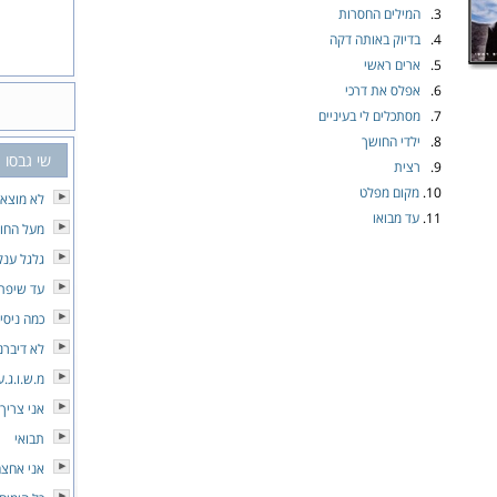
3.
המילים החסרות
4.
בדיוק באותה דקה
5.
ארים ראשי
6.
אפלס את דרכי
7.
מסתכלים לי בעיניים
8.
ילדי החושך
שי גבסו
9.
רצית
10.
מקום מפלט
לא מוצא כ
11.
עד מבואו
מעל החו
גלגל ענק
עד שיפת
כמה ניסי
לא דיברנ
מ.ש.ו.ג.
אני צריך
תבואי
אני אחצה