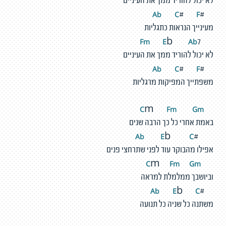
לא יכול להוריד ממך את העיניים
Ab
C
F
#
#
מעינייך הנראות כתגליות
m
E
A
b
F
b
7
לא יכול להוריד ממך את העיניים
Ab
C
F
#
#
משפתייך המפיקות מרגליות
F
m
G
m
C
m
באמת אחרי כל כך הרבה שנים
Ab
E
C
b
#
אפילו מהבוקר עוד לפני שתרחצי פנים
F
m
G
m
C
m
וביושבך ממלמלת למראה
Ab
E
C
b
#
משתנה כל שניה כל תנועה