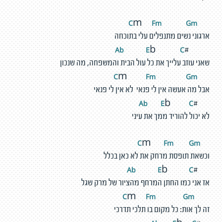
F
m
G
m
C
m
ארגוני נשים מתנפלים עלי בתוכחה
Ab
E
C
b
#
שאני עוזב עלייך את כל עול הבית והמשפחה, מה שנכון
F
m
G
m
C
m
אבל מה אעשה אין לי פנאי לא אין לי פנאי
Ab
E
C
b
#
לא יכול להוריד ממך את עיני
F
m
G
m
C
m
וכשאת תופסת מרחק את לא כאן בכלל
Ab
E
C
b
#
אז אני כמו החתן המרחף מהציור של מרק שגל
F
m
G
m
C
m
זה לך אות: כל מקום בו תלכי תדרכי