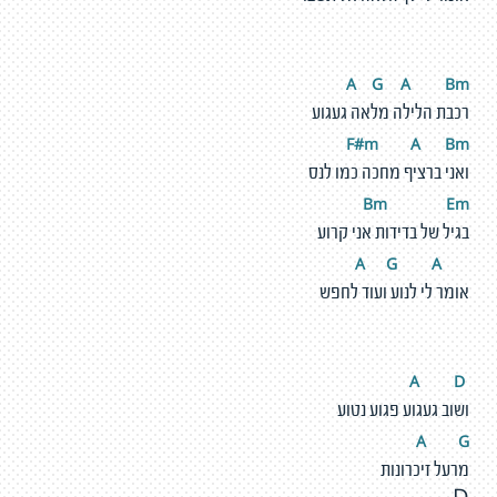
A
G
A
Bm
רכבת הלילה מלאה געגוע
F#m
A
Bm
ואני ברציף מחכה כמו לנס
Bm
E
m
בגיל של בדידות אני קרוע
G
A
A
אומר לי לנוע ועוד לחפש
D
A
ושוב געגוע פגוע נטוע
A
G
מרעל זיכרונות