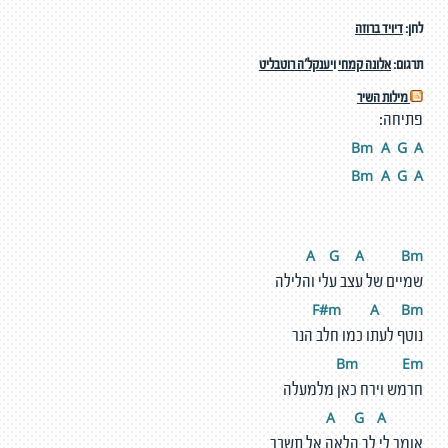
לחן:
דיויד ברוזה
תרגום:
אלונה קמחי
ו
יענקל'ה רוטבליט
מילות השיר
פתיחה:
Bm
A
G
A
Bm
A
G
A
A
G
A
Bm
שמיים של עצב עלי והלילה
F#m
A
Bm
נוטף לעתו כמו חלב הנר
Bm
E
m
חרמש וירח כאן מלמעלה
G
A
A
אומר לי לך הלאה אל תשבר