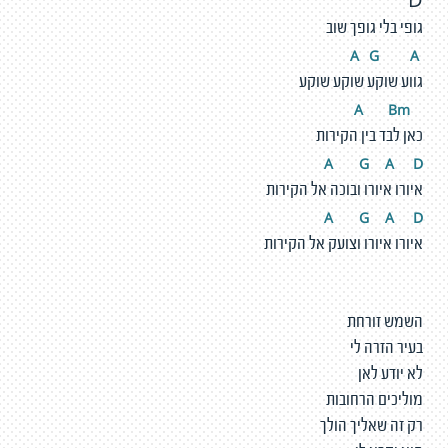
D
גופי בלי גופך שוב
G
A
A
גווע שוקע שוקע שוקע
Bm
A
כאן לבד בין הקירות
A
G
A
D
איורו איורו ובוכה אל הקירות
A
G
A
D
איורו איורו וצועק אל הקירות
השמש זורחת
בעיר הזרה לי
לא יודע לאן
מוליכים הרחובות
רק זה שאליך הולך