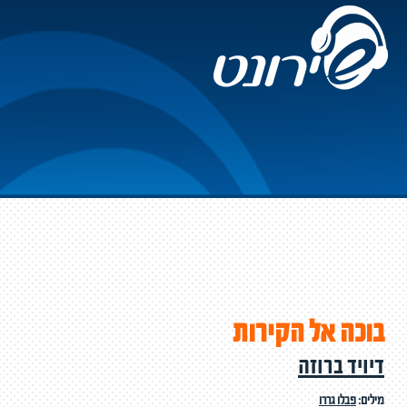
בוכה אל הקירות
דיויד ברוזה
מילים:
פבלו גררו