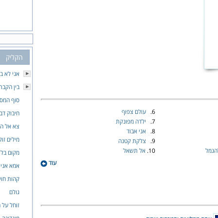
הקליק
אני לא ב
בין הקבר
סוף המס
6.
עולם צפוף
חיבוק דב
7.
ילדה מפונקת
צא אל ה
8.
אני אבוד
מילים זול
9.
צלקת קטנה
הגמל
10.
אל תשאל
מקום בלי
עוד
אמא אני 
קהות חוש
גולם
זוחל על ה