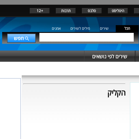
היטליסט
סלבס
תרבות
+12
הכל
שירים
מילים לשירים
אמנים
שירים לפי נושאים
הקליק