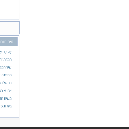
זאב רווח
אָעוּפָה אֵש
חמדת זה
שיר המלך
המדינה ש
בתשלומי
אח יא רא
משיח הזק
בית וגיט