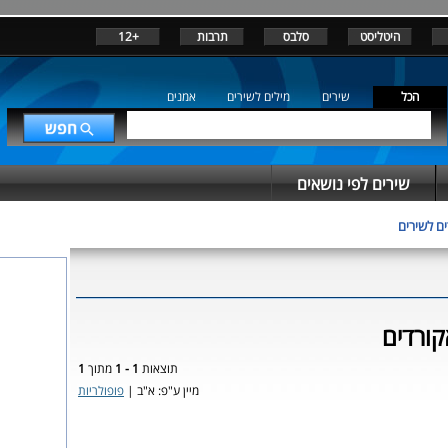
היטליסט
סלבס
תרבות
+12
הכל
שירים
מילים לשירים
אמנים
שירים לפי נושאים
ם לשירים
קורדים
תוצאות
1 - 1
מתוך
1
מיין ע"פ: א"ב |
פופולריות