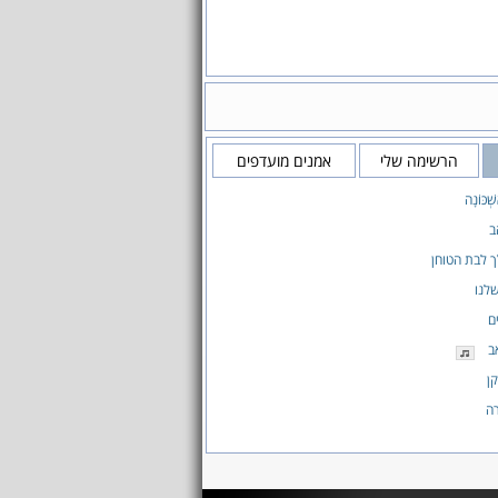
הרשימה שלי
אמנים מועדפים
ְׁכּוֹנָה
ב
 לבת הטוחן
לנו
ם
ב
ן
רה