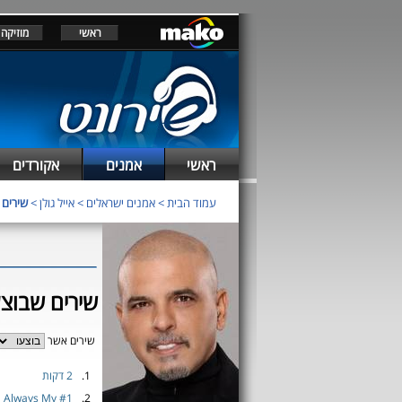
ראשי
מוזיקה
ראשי
אמנים
אקורדים
עמוד הבית
>
אמנים ישראלים
>
אייל גולן
>
שירים א
שירים שבוצעו
שירים אשר
1.
2 דקות
Always My #1
2.