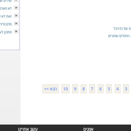
שירים שא
לא חארם
זאת לא 
מלנכוליה
בת של כדורגל
מתכון לע
- חתולים שחורים
3
4
5
6
7
8
9
10
הבא >>
אמנים
עקוב אחרינו