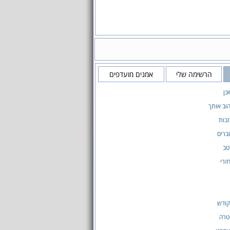
הרשימה שלי
אמנים מועדפים
כן
וב אותך
זבות
וברים
טב
זרי
לקודש
יטרה