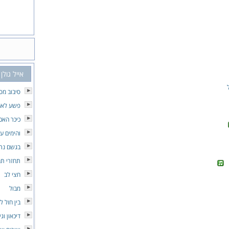
אייל גולן
סיבוב מסו
פשע לאה
כיכר האכ
והימים ע
בגשם נר
תחזרי תח
חצי לב
מבול
בין חול 
דיכאון וג