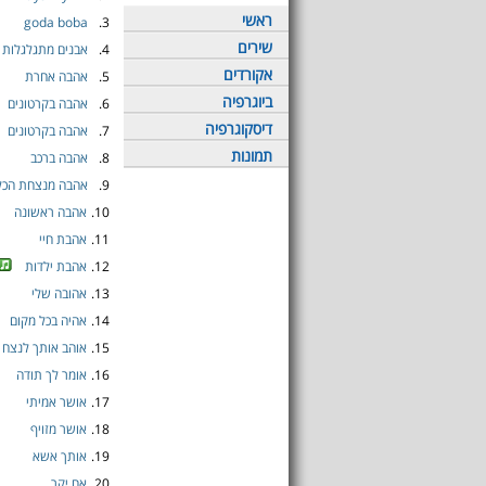
ראשי
goda boba
3.
שירים
4.
אבנים מתגלגלות
אקורדים
5.
אהבה אחרת
ביוגרפיה
6.
אהבה בקרטונים
דיסקוגרפיה
7.
אהבה בקרטונים
תמונות
8.
אהבה ברכב
9.
אהבה מנצחת הכל
10.
אהבה ראשונה
11.
אהבת חיי
12.
אהבת ילדות
13.
אהובה שלי
14.
אהיה בכל מקום
15.
אוהב אותך לנצח
16.
אומר לך תודה
17.
אושר אמיתי
18.
אושר מזויף
19.
אותך אשא
20.
אח יקר