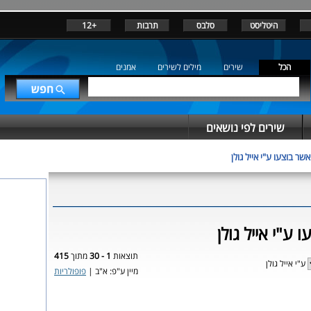
היטליסט
סלבס
תרבות
+12
הכל
שירים
מילים לשירים
אמנים
שירים לפי נושאים
שר בוצעו ע"י אייל גולן
 ע"י אייל גולן
תוצאות
1 - 30
מתוך
415
ע"י אייל גולן
מיין ע"פ: א"ב |
פופולריות