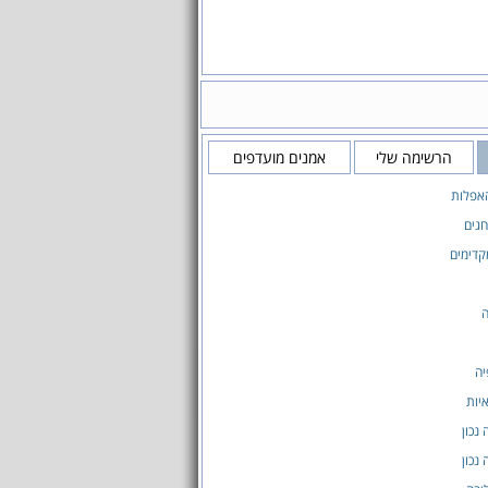
הרשימה שלי
אמנים מועדפים
אפלות
גים
קדימים
ה
יה
יות
 נכון
 נכון