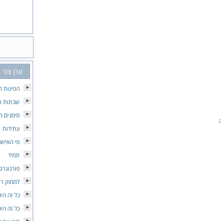
ערן צור
הפינות ה
שבתות וח
סימנים מ
עתידות
מי האיש
תמיד
פורנוגרפ
למחוק רא
כל זה היה
כל זה היה