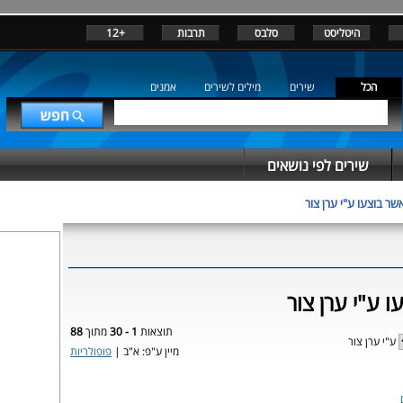
היטליסט
סלבס
תרבות
+12
הכל
שירים
מילים לשירים
אמנים
שירים לפי נושאים
שר בוצעו ע"י ערן צור
ו ע"י ערן צור
תוצאות
1 - 30
מתוך
88
ע"י ערן צור
מיין ע"פ: א"ב |
פופולריות