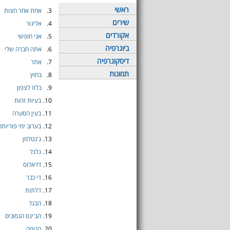
ראשי
3.
אחת אחר חצות
שירים
4.
אלינור
אקורדים
5.
אני חופשי
ביוגרפיה
6.
אתה חברה שלי
דיסקוגרפיה
7.
אתר
תמונות
8.
בחוץ
9.
בלוז לצפון
10.
בעיות זהות
11.
בעין הסערה
12.
בערוב ימי פוריותה
13.
ג'נטלמן
14.
גלגל
15.
דדאלוס
16.
די כבר
17.
דלתות
18.
הבגד
19.
הג'ינס הנמוכים
20.
הגופה