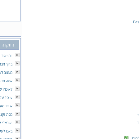
Pas
התקווה 6
ויהי אור
ברוך אבא
מעצב לש
איזה מזל
לא כמו ש
שוטר על 
א יידישע 
מכת זקנ
ד
ד
ישראלי ק
באנו לע
הים