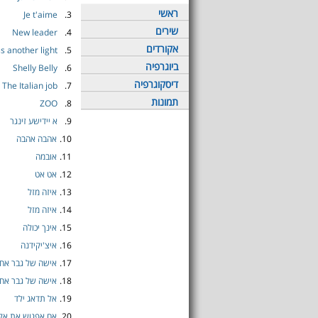
ראשי
Je t'aime
3.
שירים
New leader
4.
אקורדים
s another light
5.
ביוגרפיה
Shelly Belly
6.
דיסקוגרפיה
The Italian job
7.
תמונות
ZOO
8.
9.
א יידישע זינגר
10.
אהבה אהבה
11.
אובמה
12.
אט אט
13.
איזה מזל
14.
איזה מזל
15.
אינך יכולה
16.
איצ'יקידנה
17.
אישה של גבר אח
18.
אישה של גבר אח
19.
אל תדאג ילד
20.
אם אפגוש את אלו