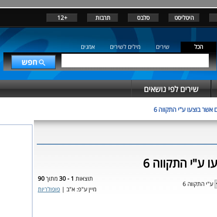
היטליסט
סלבס
תרבות
+12
הכל
שירים
מילים לשירים
אמנים
שירים לפי נושאים
 אשר בוצעו ע"י התקווה 6
ו ע"י התקווה 6
תוצאות
1 - 30
מתוך
90
ע"י התקווה 6
מיין ע"פ: א"ב |
פופולריות