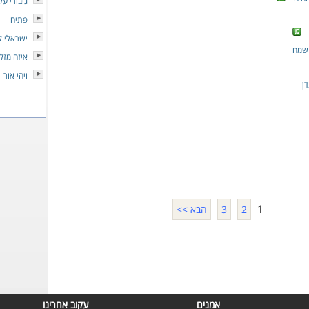
גיבורי על
פתיח
ישראלי ק
 שמח
איזה מזל
ויהי אור
ן
1
2
3
הבא >>
אמנים
עקוב אחרינו