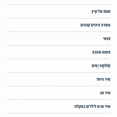
מותו של קיץ
עשרה ציונים קטנים
פנאי
פשוט אהבה
שְׁלוֹשָׁה יָמִים
שיר היחד
שיר חג
שיר ערש לילדים במקלט