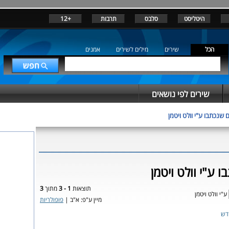
היטליסט
סלבס
תרבות
+12
הכל
שירים
מילים לשירים
אמנים
שירים לפי נושאים
 שנכתבו ע"י וולט ויטמן
 ע"י וולט ויטמן
תוצאות
1 - 3
מתוך
3
ע"י וולט ויטמן
מיין ע"פ: א"ב |
פופולריות
דש