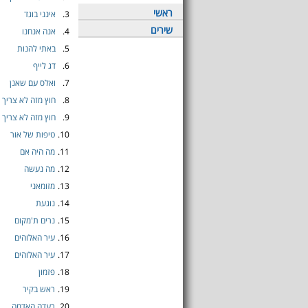
ראשי
3.
אינני בוגד
שירים
4.
אנה אנחנו
5.
באתי להנות
6.
דג לייף
7.
ואלס עם שאנן
8.
חוץ מזה לא צריך 
9.
חוץ מזה לא צריך 
10.
טיפות של אור
11.
מה היה אם
12.
מה נעשה
13.
מזומאני
14.
נוגעת
15.
נרים ת'מקום
16.
עיר האלוהים
17.
עיר האלוהים
18.
פזמון
19.
ראש בקיר
20.
רעדה האדמה