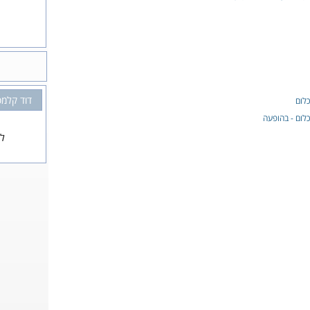
דוד קלמס
כלום
כלום - בהופעה
לא