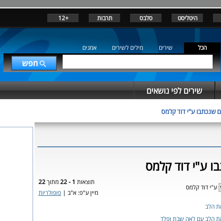
היטליסט
סלבס
תרבות
+12
הכל
שירים
מילים לשירים
אמנים
שירים לפי נושאים
ם שנכתבו ע"י דוד קלמס
ו ע"י דוד קלמס
תוצאות
1 - 22
מתוך
22
ע"י דוד קלמס
מיין ע"פ: א"ב |
פופולריות
ת הלב
ת הלב עם לאה שבת ופלד