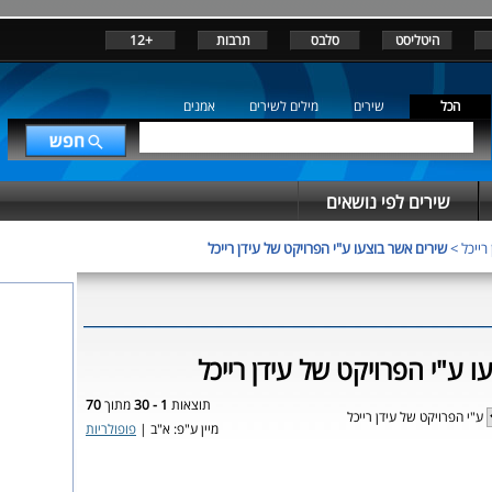
היטליסט
סלבס
תרבות
+12
הכל
שירים
מילים לשירים
אמנים
שירים לפי נושאים
רייכל
>
שירים אשר בוצעו ע"י הפרויקט של עידן רייכל
ו ע"י הפרויקט של עידן רייכל
תוצאות
1 - 30
מתוך
70
ע"י הפרויקט של עידן רייכל
מיין ע"פ: א"ב |
פופולריות