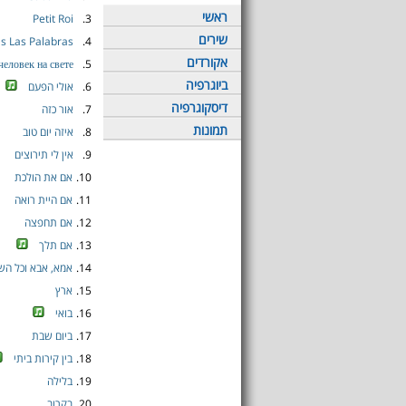
ראשי
Petit Roi
3.
שירים
s Las Palabras
4.
אקורדים
еловеĸ на свете
5.
ביוגרפיה
6.
אולי הפעם
דיסקוגרפיה
7.
אור כזה
תמונות
8.
איזה יום טוב
9.
אין לי תירוצים
10.
אם את הולכת
11.
אם היית רואה
12.
אם תחפצה
13.
אם תלך
14.
אמא, אבא וכל הש
15.
ארץ
16.
בואי
17.
ביום שבת
18.
בין קירות ביתי
19.
בלילה
20.
בקרוב