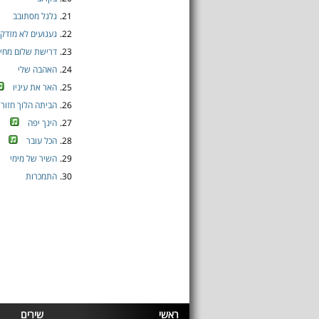
21.
גלגל מסתובב
22.
געגועים לא מזדקנ
23.
דרישת שלום מחיי
24.
האהבה שלי
25.
האר את עיניו
26.
הביתה הלוך חזור
27.
הינך יפה
28.
הכל עובר
29.
השיר של מימי
30.
התמכרות
ראשי
שירים