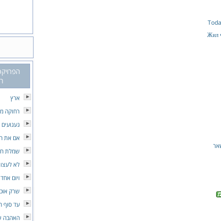
Toda
Жил ч
הפרויקט
רי
ארץ
רחוקה מכ
געגועים 
אם את ה
אר
שמלת חל
לא לעצור
ויום אחד
שרק אוכל
עד סוף ה
האהבה ש