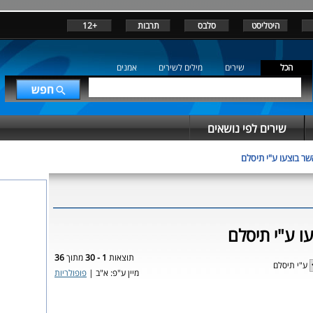
היטליסט
סלבס
תרבות
+12
הכל
שירים
מילים לשירים
אמנים
שירים לפי נושאים
שר בוצעו ע"י תיסלם
ו ע"י תיסלם
תוצאות
1 - 30
מתוך
36
ע"י תיסלם
מיין ע"פ: א"ב |
פופולריות