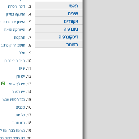
ראשי
3.
דינמו מסחה
שירים
4.
המנקה במלון
אקורדים
5.
השטן ירד לבני בר
ביוגרפיה
6.
השריקה הזאת
דיסקוגרפיה
7.
התקפה
תמונות
8.
חושב רחוק כרגע
9.
חלל
10.
חצבים פורחים
11.
יו יה
12.
יש זמן
13.
יש לך אותי
14.
יש רגעים
15.
כבר הסתיו עכשיו
16.
כוכבים
17.
כלניות
18.
כמו תמיד
19.
כשאת בוכה את לא
20.
לא רוצה לקום בב