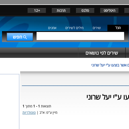
היטליסט
סלבס
תרבות
+12
הכל
שירים
מילים לשירים
אמנים
שירים לפי נושאים
 אשר בוצעו ע"י יעל שרוני
 ע"י יעל שרוני
תוצאות
1 - 1
מתוך
1
מיין ע"פ: א"ב |
פופולריות