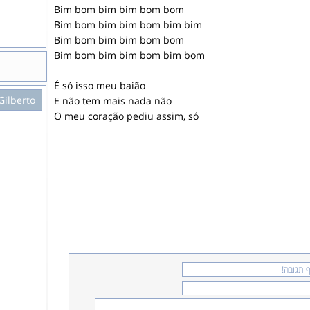
Bim bom bim bim bom bom
Bim bom bim bim bom bim bim
Bim bom bim bim bom bom
Bim bom bim bim bom bim bom
É só isso meu baião
Gilberto
E não tem mais nada não
O meu coração pediu assim, só