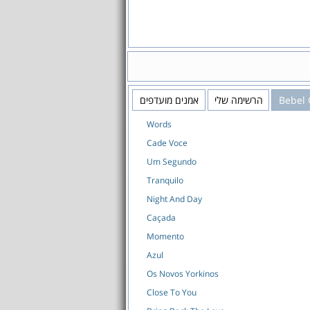
Bebel 
הרשימה שלי
אמנים מועדפים
Words
Cade Voce
Um Segundo
Tranquilo
Night And Day
Caçada
Momento
Azul
Os Novos Yorkinos
Close To You