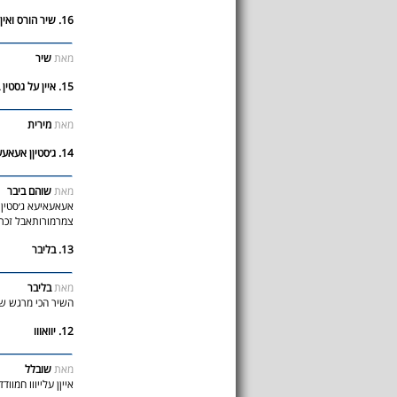
16. שיר הורס ואין על החמוד והחתיך:)
מאת
שיר
15. איין על גסטין ביבר
מאת
מירית
14. ג׳סטיןן אעאעעא
מאת
שוהם ביבר
אעאעאיעא ג׳סטין 
צמרמורותאבל זכרו שהוא בע
13. בליבר
מאת
בליבר
השיר הכי מרגש של
12. יוואווו
מאת
שובלל
אייןן עלייווו חמוו