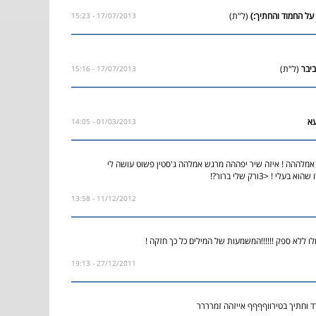
(ל"ת)
17/07/2013 - 15:23
(ל"ת)
17/07/2013 - 15:16
01/03/2013 - 14:05
אמלההה ! איזה שיר יפההה מרגש אמלהה ג'סטין פשוט עושה לי
לי ! <3ורק שלי ברור?!
11/12/2012 - 13:58
ו ללא ספק !!!!!!המשמעות של המילים כל כך חזקה !
27/12/2011 - 19:13
דדד וחתיך בטירווףףףף אייזהה זמרררר