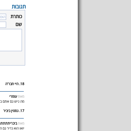
תגובות
כותרת
שם
18. היי חבר'ה
מאת
עומרי
מה ניש גם אתם ב
17. גסטין ביביר
מאת
ביבריתתתת
יואו הוא נדיר גם ה