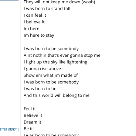
They will not keep me down (woah)
I was born to stand tall
I can feel it
I believe it
Im here
Im here to stay
I was born to be somebody
Aint nothin that's ever gonna stop me
I light up the sky like lightening
I gonna rise above
Show em what im made of
I was born to be somebody
I was born to be
And this world will belong to me
Feel it
Believe it
Dream it
Be it
לרשימה המלאה
I was born to be somebody