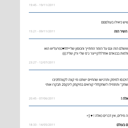
19/11/2011 - 19:45
שיש כיאילו בעולםםם
09/11/2011 - 15:21
שלם הזה וגם על הזמר החתייך והכוסון שלייי!!!!♥כפרעליווו הוא
מות בבנאדם אחד?!?קיייצר ג'ס שלי ורק שלי!:)))
12/07/2011 - 23:27
יכנסו למימק ותרגישו שהחיים ישתנו מי קצה לקצה!!!כיבו
"מיקמק התחילו לשחק" ותתחילו לשחק!!!לי קוראים במיקמק לינקס2 תבקרו אותי
07/06/2011 - 20:45
 מילים, אין דברים כאלה ! ♥ [=
14/05/2011 - 18:33