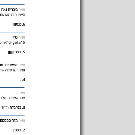
מאת
ביברית גאה ;
השיר הזה הוא אחד 
6. כנסוווו
מאת
גליי
com/?id=galia15
5. ג'סטיןןןןןן
מאת
שיייירררר מו
וזאתי שרשמה שלא
4. .
מאת
.
אחד השירים שלו :
3. בלהבלה
(ל"ת)
מאת
מדהיםםםםם
2. ג'סטין