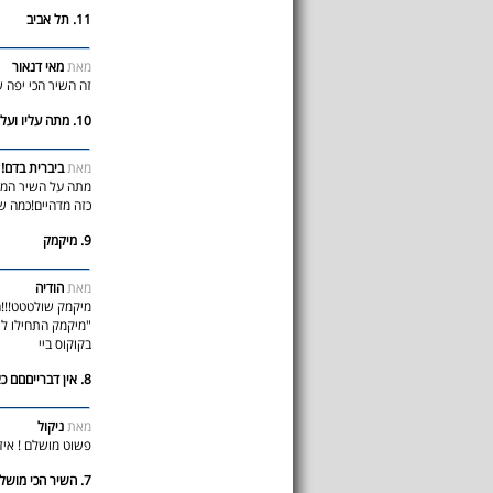
11. תל אביב
מאת
מאי דנאור
זה השיר הכי יפה 
10. מתה עליו ועל השיר הזה
מאת
ביברית בדם!
מתה על השיר המווו
כזה מדהיים!כמה של
9. מיקמק
מאת
הודיה
מיקמק שולטטט!!!ה
בקוקוס ביי
8. אין דברייםםם כאלה !
מאת
ניקול
פשוט מושלם ! איזה
7. השיר הכי מושלם בעולם