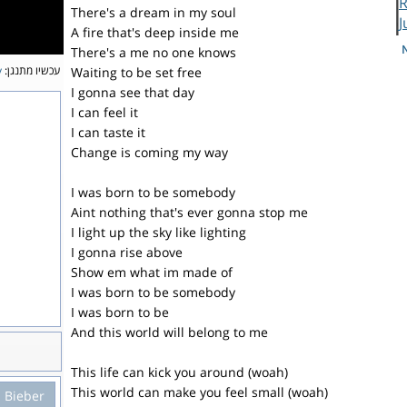
There's a dream in my soul
A fire that's deep inside me
There's a me no one knows
עכשיו מתנגן:
y
Waiting to be set free
I gonna see that day
I can feel it
I can taste it
Change is coming my way
I was born to be somebody
Aint nothing that's ever gonna stop me
I light up the sky like lighting
I gonna rise above
Show em what im made of
I was born to be somebody
I was born to be
And this world will belong to me
This life can kick you around (woah)
This world can make you feel small (woah)
n Bieber