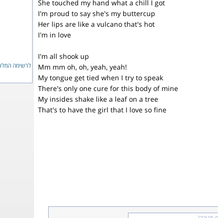
She touched my hand what a chill I got
I'm proud to say she's my buttercup
Her lips are like a vulcano that's hot
I'm in love
I'm all shook up
לרשימה המ...
Mm mm oh, oh, yeah, yeah!
My tongue get tied when I try to speak
There's only one cure for this body of mine
My insides shake like a leaf on a tree
That's to have the girl that I love so fine