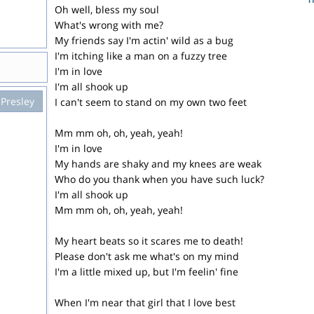
Oh well, bless my soul
What's wrong with me?
My friends say I'm actin' wild as a bug
I'm itching like a man on a fuzzy tree
I'm in love
I'm all shook up
 Presley
I can't seem to stand on my own two feet
Mm mm oh, oh, yeah, yeah!
I'm in love
My hands are shaky and my knees are weak
Who do you thank when you have such luck?
I'm all shook up
Mm mm oh, oh, yeah, yeah!
My heart beats so it scares me to death!
Please don't ask me what's on my mind
I'm a little mixed up, but I'm feelin' fine
When I'm near that girl that I love best