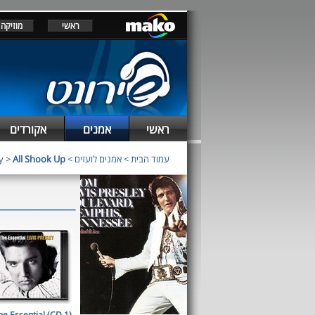
ראשי
מוזיקה
ראשי
אמנים
אקורדים
y
>
All Shook Up
>
אמנים לועזים
>
עמוד הבית
he Essential (CD 1)