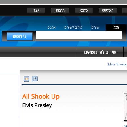
+12
תרבות
סלבס
היטליסט
הכל
שירים
מילים לשירים
אמנים
שירים לפי נושאים
Elvis Presle
All Shook Up
Elvis Presley
T