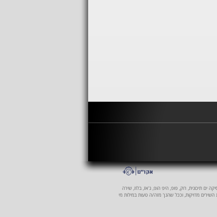
 ים תיכונית, רוק, פופ, היפ הופ, ג'אז, בלוז, שירה
ת השירים מדויקות, וככל שהנך מזה/ה טעות במילות מי