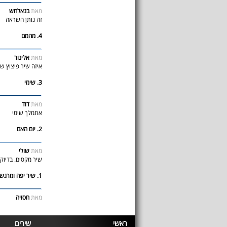
מאת
בנאלחש
זה נותן השראה
4. מהמם
מאת
אלינור
איזה שיר פיצוץ שי
3. שימי
מאת
דוד
אתמלך שימי
2. יום האם
מאת
שולי
שיר מקסים. בדיוק 
1. שיר יפה ומרגש
מאת
חסויה
ראשי
שירים