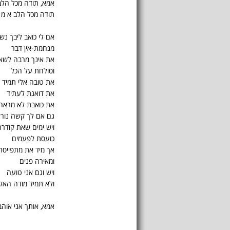
אמא, תודה מכל הלב
תודה מכל הלב א מ 
אם לי כואב ליבך נש
מנחמת-אין דבר
את אינך מרבה לשאו
וסולחת על הכל
את טובה אלי תמיד
את דואגת לעתיד
את כואבת לא מראה
גם אם לך קשה נור
ויש ימים שאת קודרת
כועסת לפעמים
אך מיד את מתפייסת
ומאירה פנים
ויש וגם אני טועה
ולא תמיד מודה האל 
אמא, אותך אני אוהב.