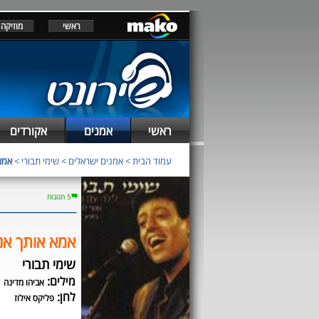
ראשי
מוזיקה
ראשי
אמנים
אקורדים
עמוד הבית
>
אמנים ישראלים
>
שימי תבורי
>
אמא 
5 תגובות
אמא אותך אנ
שימי תבורי
מילים:
אביהו מדינה
לחן:
פליקס אילוז