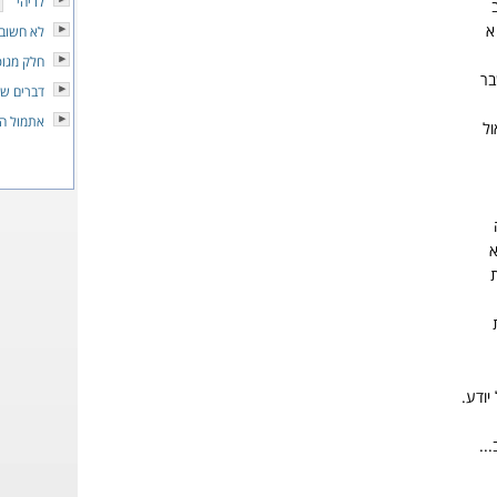
לו יהי
א
לא חשוב 
חלק מגופ
בר
דברים שר
אתמול הי
ל
א
יודע.
..