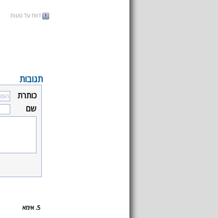
דווח על טעות
תגובות
כותרת
שם
5. אימא