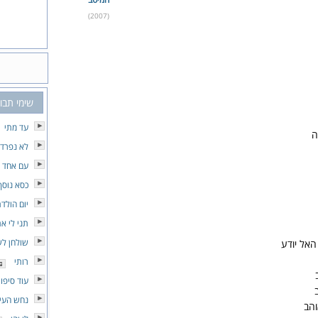
(2007)
שימי תבור
עד מתי
ה
לא נפרד
עם אחד שיר
כסא נוסף
יום הולד
תני לי א
שולחן לש
האל יודע
רותי
עוד סיפו
נחש העי
והב