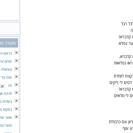
כל רגל
ה
 קדברא!
שוקולד מנ
ער נפלא
בראש הש
קדברא,
שלום עיר
ראו נפלאות
ונצואלה
קצת לומדת
שלג על ע
דפים לי ריקים
נח
 קדברא!
חגיגת אב
ם לי מלאים
בשדות ב
במקום פר
אמור שלו
ון עם כרבולת
מחול הפ
ע עוף