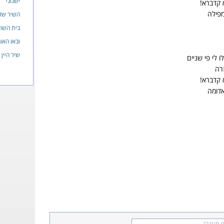
ישנוני
 קדברא!
מפילה
השיר של
בית השוק
ובאו האו
שיר היין
 לי פי שניים
זרה
 קדברא!
דומה