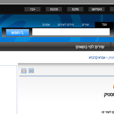
היטליסט
סלבס
תרבות
+12
הכל
שירים
מילים לשירים
אמנים
שירים לפי נושאים
טיק
>
אברא קדברא
סטיק