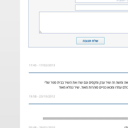
17/02/2013 - 17:45
אה ומשה זה שיר ענק ומקסים וגם שרו את השיר בבית ספר שלי
לם עמדו ומכאו כפיים סוהרות מאוד. שיר נפלא מאוד
23/10/2012 - 19:58
זזזזזזזזזזזזזזזזזזזזזזזזזזזזזזזזזזזזזזזזזזזזזזזזזזזזזזזזזזזזזזזזזזזזזזזזזזזזזזזזזזזזזזזזזזזזזזזזזזזזזזזזזזזזזזזז
ת)
29/01/2010 - 00:48