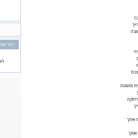
ה
יך
ובה
רחל שפי
די
לא 
כנת
ת ופשוטה
רחוקה
יך
 איתך
אותך