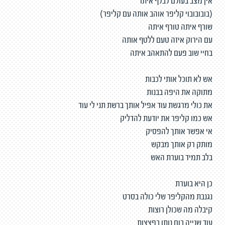
אין מצב בעולם לבלף איתו
(בובובובוי קליפר אוהב אותה עם קליפר)
שורף איתה טורף איתה
עם הירוק איזה טעם ללטף אותה
בחיי שוב פעם להתאהב איתה
אש לא תוכל אותי לכבות
מתוקה את היפה בבנות
את כולי מרגשת עוד אפיל אותך ברשת תני לי עוד
אש כמו קליפר את יודעת להדליק
אי אפשר אותך להפסיק
מותק רק אותך מבקש
בלב תמיד בוערת האש
כן היא בוערת
נגנבת מהקליפר שלי כולה בסרט
קיבלה מה שכולן רוצות
עוד שנייה בום נותן בפצצות