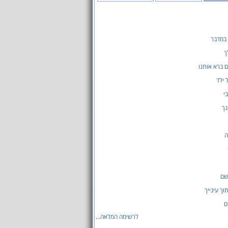
 במדבר
ך
ם ברא אותנו
 ילד
י
נך
ה
שם
ך עינייך
ם
לרשימה המלאה...