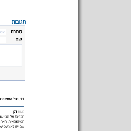
תגובות
כותרת
שם
11. רחל המשוררת ורחל שפירא
מאת
דגן
חברים! אל תביישו
הפיזמונאית. האחר
שם יש לא מעט עטו