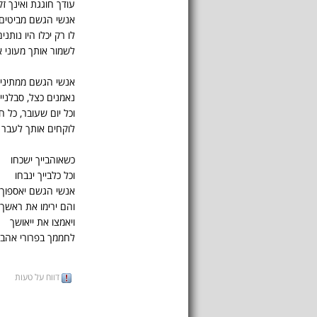
עודך חוגגת ואינך ז
אנשי הגשם מביטים
לו רק יכלו היו נותנ
לשמור אותך מעוני א
אנשי הגשם ממתינים
נאמנים כצל, סבלניים
וכל יום שעובר, כל 
לוקחים אותך לעבר 
כשאוהבייך ישכחו
וכל כלבייך ינבחו
אנשי הגשם יאספוך 
והם ירימו את ראשך
ויאמצו את ייאושך
לחממך בפרורי אהב
דווח על טעות