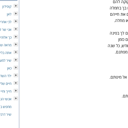
קוקה להם
קופידון
 בך בחמלה
ים את חייהם
לאן
ו מחלה.
לכי אחרי
אני שר ל
 לך בפינה
כך אלוהי
 כזמן
מראה של
חודש, כל שנה
מפתנם.
אתה בליב
שיר למע
כאן
ילד השד
אל מיטתם.
חיים שלי
חייך וחיי
תם.
אנשי הג
מחפש בתו
שיר דרכי