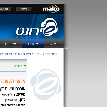
ראשי
מוזיקה
ראשי
אמנים
אקורדים
עמוד הבית
>
אמנים ישראלים
>
אורנה ומשה דץ
>
11 תגובות
אנשי הגשם
אורנה ומשה דץ
מילים:
רחל שפירא
לחן:
נחצ'ה היימן
קיימים 4 ביצועים נוספים לשיר זה