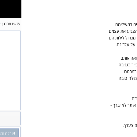
עכשיו מתנגן:
א
ם במעיליהם
הצניע את עצמם
 מכחול לילותיהם
 על עלבונם.
ואה אותם
יך בגניבה
 במבטם
ילה טובה.
דה
ותך לא יברך -
ם צערך.
אורנה ומ