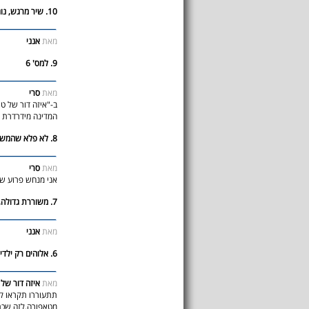
10. שיר מרגש, נוגע..מקסים
מאת
אנני
9. למס' 6
מאת
סרי
ב-"איזה דור של ט
המדינה מידרדרת מאז המאור
8. לא פלא שהמשוררת מסרבת לגלות...
מאת
סרי
אני מנחש פרוע שה
7. משוררת גדולה, שיר מקסים
מאת
אנני
6. אלוהים רק ילדים מפגרים כותבים כאן?
מאת
איזה דור של
תתעוררו תקראו קצ