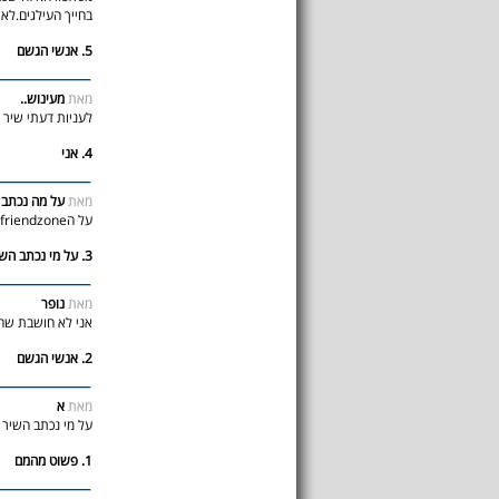
בחייך העילגים.לאן
5. אנשי הגשם
מאת
מעינוש..
לעניות דעתי שיר מ
4. אני
מאת
על מה נכתב 
על הfriendzone. לא קשה לנחש. די פתאטי.
3. על מי נכתב השיר
מאת
נופר
אני לא חושבת שה
2. אנשי הגשם
מאת
א
על מי נכתב השיר
1. פשוט מהמם