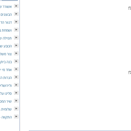
אשורר ש
!
הבוצנים
דנוור הדי
ושמחת ב
תפילה של
הכובע של
צור משלו
בנה ביתך
אחד מי י
!
הנרות הל
ולירושלי
סלינו על 
שיר המס
שלומית ב
התקווה -