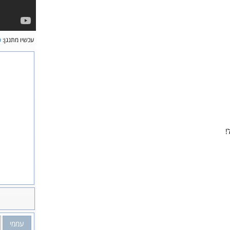
עכשיו מתנגן:
ס
!
עממי