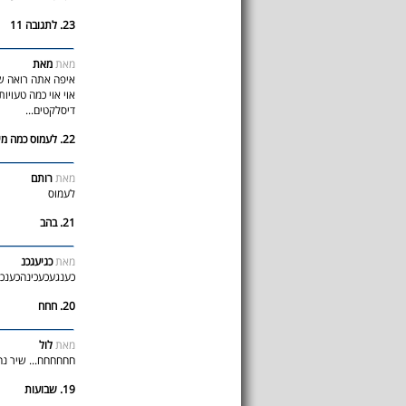
23. לתגובה 11
מאת
מאת
איפה אתה רואה שכ
אוי אוי כמה טעויו
דיסלקטים...
22. לעמוס כמה מילים
מאת
רותם
לעמוס
21. בהב
מאת
כגיעגכנ
כענגעכעכינהכענכ
20. חחח
מאת
לול
חחחחחח... שיר נחמד.
19. שבועות