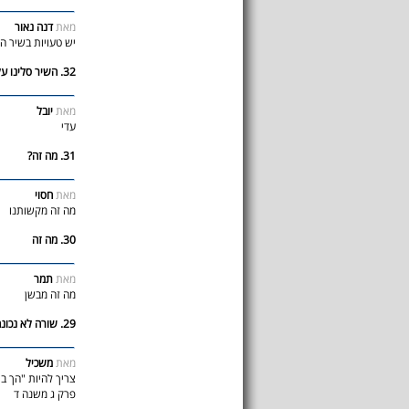
מאת
דנה נאור
יש טעויות בשיר ה
32. השיר סלינו על כתפינו
מאת
יובל
עדי
31. מה זה?
מאת
חסוי
מה זה מקשותנו
30. מה זה
מאת
תמר
מה זה מבשן
29. שורה לא נכונה
מאת
משכיל
צריך להיות "הך ב
פרק ג משנה ד