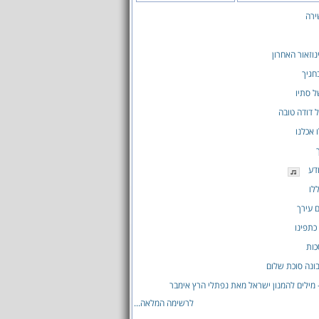
ירה
נוזאור האחרון
חגיך
 סתיו
 דודה טובה
 אכלנו
ודע
לו
ם עירך
כתפינו
כות
ונה סוכת שלום
 מילים להמנון ישראל מאת נפתלי הרץ אימבר
לרשימה המלאה...