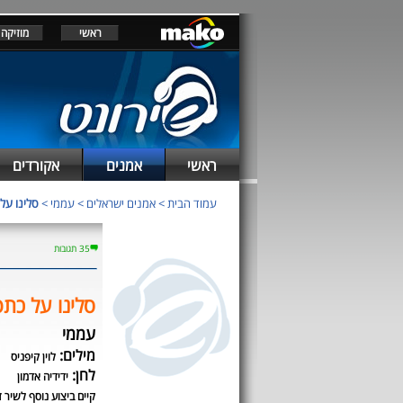
ראשי
מוזיקה
ראשי
אמנים
אקורדים
עמוד הבית
>
אמנים ישראלים
>
עממי
>
סלינו על 
35 תגובות
סלינו על כתפ
עממי
מילים:
לוין קיפניס
לחן:
ידידיה אדמון
קיים ביצוע נוסף לשיר ז