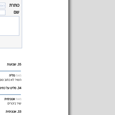
כותרת
שם
35. שבועות
מאת
טליה
השיר לא כתוב טוב
34. סלינו על כתיפנו
מאת
אנונימית
שיר ביכורים
33. אנונימית