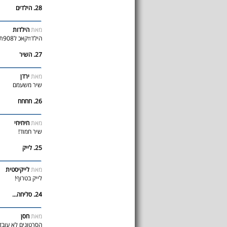
28. הילדים
מאת
הילדות
הילדװקאכ ל908תץחוינני
27. השיר
מאת
ירדן
שיר משעמם
26. חחחח
מאת
חיחיחי
שיר חמוד!
25. לייק
מאת
לייקיסטית
לייק בטרוף!
24. סליחה...
מאת
חסן
הסרטונים לא עובד