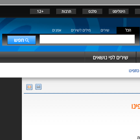
היטליסט
סלבס
תרבות
+12
הכל
שירים
מילים לשירים
אמנים
שירים לפי נושאים
כתפינו
ינו
ה